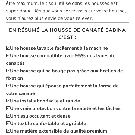
être maximum, le tissu utilisé dans les housses est
super doux. Dès que vous serez assis sur votre housse,
vous n’aurez plus envie de vous relever.
EN RÉSUMÉ LA HOUSSE DE CANAPÉ SABINA
C'EST :
☑️
Une housse lavable facilement à la machine
☑️
Une housse compatible avec 95% des types de
canapés
☑️
Une housse qui ne bouge pas grâce aux ficelles de
fixation
☑️
Une housse qui épouse parfaitement la forme de
votre canapé
☑️
Une installation facile et rapide
☑️
Une vraie protection contre la saleté et les tâches
☑️
Un tissu occultant et dense
☑️
Un textile confortable et agréable
☑️
Une matière extensible de qualité premium